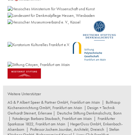
Weitere Unterstützer
AS & P Albert Speer & Partner GmbH, Frankfurt am Main
|
Bulthaup
Kücheneinrichtung GmbH, Frankfurt am Main
| Design + Technik
Gerhardt Steinert, Erlensee |
Deutsche Stiftung Denkmalschutz, Bonn
|
Fotodesign Barbara Staubach, Frankfurt am Main
|
Frankfurter
Sparkasse 1822, Frankfurt am Main
|
HegerGuss GmbH, Enkenbach-
Alsenborn
|
Professor Jochem Jourdan, Architekt, Dreieich
| Stefan
Klöckner GmbH, Biebergemünd-Kassel |
Lions Club Frankfurt-