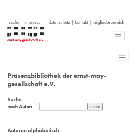
suche
|
impressum
|
datenschutz
|
kontakt
|
mitgliederbereich
Toggle
navigati
Toggl
navig
Präsenzbibliothek der ernst-may-
gesellschaft e.V.
Suche
nach Autor:
Autoren alphabetisch