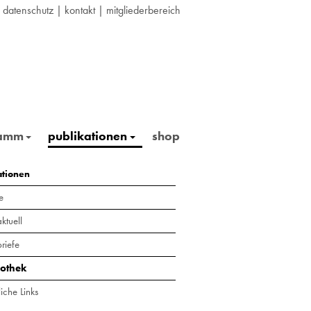
|
datenschutz
|
kontakt
|
mitgliederbereich
ramm
publikationen
shop
ationen
e
ktuell
riefe
iothek
iche Links