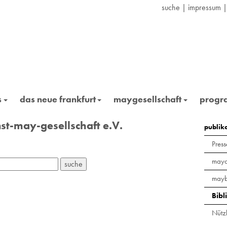
suche
|
impressum
s
das neue frankfurt
maygesellschaft
prog
st-may-gesellschaft e.V.
publik
Press
maya
mayb
Bibl
Nützl