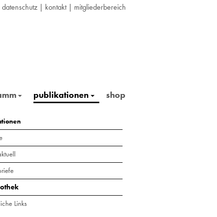
|
datenschutz
|
kontakt
|
mitgliederbereich
ramm
publikationen
shop
ationen
e
ktuell
riefe
iothek
iche Links