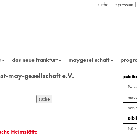
suche
|
impressum
s
das neue frankfurt
maygesellschaft
prog
st-may-gesellschaft e.V.
publik
Press
maya
mayb
Bibl
Nützl
che Heimstätte