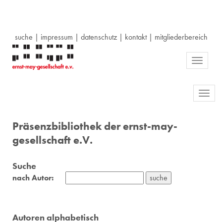
suche
|
impressum
|
datenschutz
|
kontakt
|
mitgliederbereich
Toggle
navigati
Toggl
navig
Präsenzbibliothek der ernst-may-
gesellschaft e.V.
Suche
nach Autor:
Autoren alphabetisch