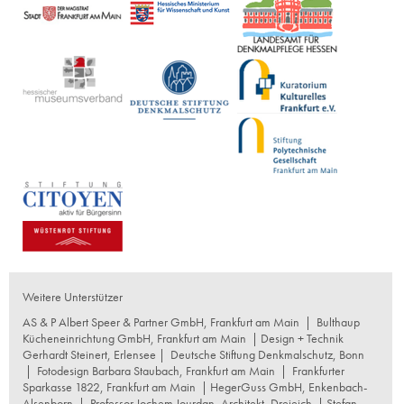
Weitere Unterstützer
AS & P Albert Speer & Partner GmbH, Frankfurt am Main
|
Bulthaup
Kücheneinrichtung GmbH, Frankfurt am Main
| Design + Technik
Gerhardt Steinert, Erlensee |
Deutsche Stiftung Denkmalschutz, Bonn
|
Fotodesign Barbara Staubach, Frankfurt am Main
|
Frankfurter
Sparkasse 1822, Frankfurt am Main
|
HegerGuss GmbH, Enkenbach-
Alsenborn
|
Professor Jochem Jourdan, Architekt, Dreieich
| Stefan