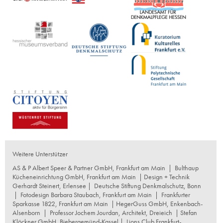
Weitere Unterstützer
AS & P Albert Speer & Partner GmbH, Frankfurt am Main
|
Bulthaup
Kücheneinrichtung GmbH, Frankfurt am Main
| Design + Technik
Gerhardt Steinert, Erlensee |
Deutsche Stiftung Denkmalschutz, Bonn
|
Fotodesign Barbara Staubach, Frankfurt am Main
|
Frankfurter
Sparkasse 1822, Frankfurt am Main
|
HegerGuss GmbH, Enkenbach-
Alsenborn
|
Professor Jochem Jourdan, Architekt, Dreieich
| Stefan
Klöckner GmbH, Biebergemünd-Kassel |
Lions Club Frankfurt-