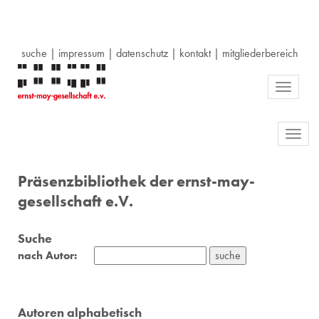
suche
|
impressum
|
datenschutz
|
kontakt
|
mitgliederbereich
Toggle
navigati
Toggl
navig
Präsenzbibliothek der ernst-may-
gesellschaft e.V.
Suche
nach Autor:
Autoren alphabetisch