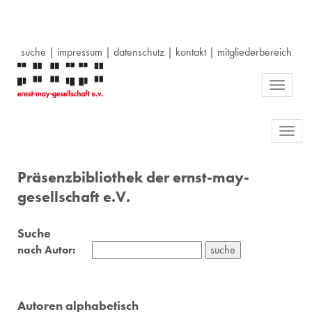
suche
|
impressum
|
datenschutz
|
kontakt
|
mitgliederbereich
Toggle
navigati
Toggl
navig
Präsenzbibliothek der ernst-may-
gesellschaft e.V.
Suche
nach Autor:
Autoren alphabetisch