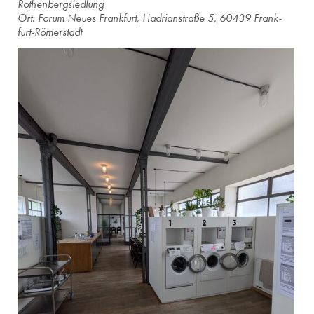
Ro­then­berg­sied­lung
Ort: Forum Neues Frank­furt, Ha­dri­an­stra­ße 5, 60439 Frank­
furt-Rö­mer­stadt