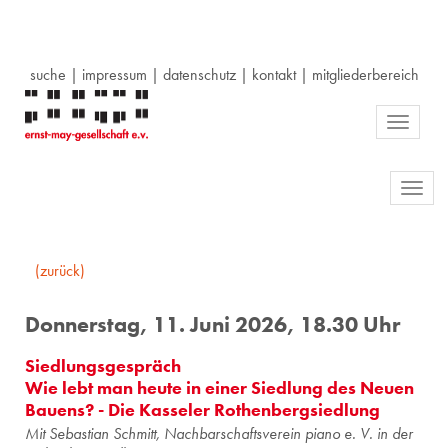
suche
|
impressum
|
datenschutz
|
kontakt
|
mitgliederbereich
Toggle
navigati
Toggl
navig
(zurück)
Donnerstag, 11. Juni 2026, 18.30 Uhr
Siedlungsgespräch
Wie lebt man heute in einer Siedlung des Neuen
Bauens? - Die Kasseler Rothenbergsiedlung
Mit Se­bas­ti­an Schmitt, Nach­bar­schafts­ver­ein piano e. V. in der