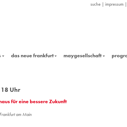
suche
|
impressum
s
das neue frankfurt
maygesellschaft
prog
 18 Uhr
aus für eine bessere Zukunft
Frankfurt am Main