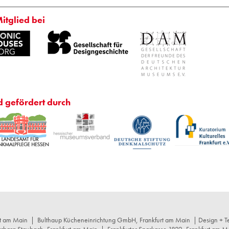
Mitglied bei
d gefördert durch
rt am Main
|
Bulthaup Kücheneinrichtung GmbH, Frankfurt am Main
| Design + Te