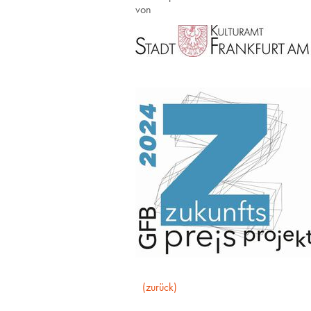
von
(zurück)