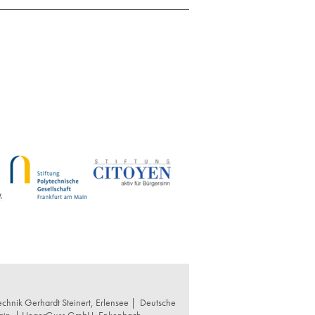
chnik Gerhardt Steinert, Erlensee |
Deutsche