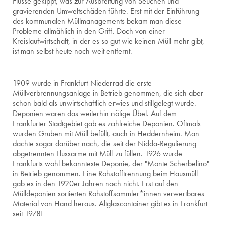
Flüsse gekippt, was zur Ausbreitung von Seuchen und
gravierenden Umweltschäden führte. Erst mit der Einführung
des kommunalen Müllmanagements bekam man diese
Probleme allmählich in den Griff. Doch von einer
Kreislaufwirtschaft, in der es so gut wie keinen Müll mehr gibt,
ist man selbst heute noch weit entfernt.
1909 wurde in Frankfurt-Niederrad die erste
Müllverbrennungsanlage in Betrieb genommen, die sich aber
schon bald als unwirtschaftlich erwies und stillgelegt wurde.
Deponien waren das weiterhin nötige Übel. Auf dem
Frankfurter Stadtgebiet gab es zahlreiche Deponien. Oftmals
wurden Gruben mit Müll befüllt, auch in Heddernheim. Man
dachte sogar darüber nach, die seit der Nidda-Regulierung
abgetrennten Flussarme mit Müll zu füllen. 1926 wurde
Frankfurts wohl bekannteste Deponie, der "Monte Scherbelino"
in Betrieb genommen. Eine Rohstofftrennung beim Hausmüll
gab es in den 1920er Jahren noch nicht. Erst auf den
Mülldeponien sortierten Rohstoffsammler*innen verwertbares
Material von Hand heraus. Altglascontainer gibt es in Frankfurt
seit 1978!