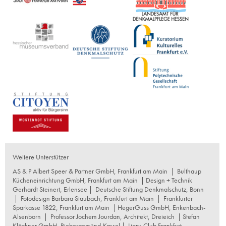
Weitere Unterstützer
AS & P Albert Speer & Partner GmbH, Frankfurt am Main
|
Bulthaup
Kücheneinrichtung GmbH, Frankfurt am Main
| Design + Technik
Gerhardt Steinert, Erlensee |
Deutsche Stiftung Denkmalschutz, Bonn
|
Fotodesign Barbara Staubach, Frankfurt am Main
|
Frankfurter
Sparkasse 1822, Frankfurt am Main
|
HegerGuss GmbH, Enkenbach-
Alsenborn
|
Professor Jochem Jourdan, Architekt, Dreieich
| Stefan
Klöckner GmbH, Biebergemünd-Kassel |
Lions Club Frankfurt-