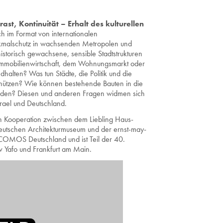
ast, Kontinuität – Erhalt des kulturellen
ch im Format von internationalen
kmalschutz in wachsenden Metropolen und
torisch gewachsene, sensible Stadtstrukturen
Immobilienwirtschaft, dem Wohnungsmarkt oder
alten? Was tun Städte, die Politik und die
schützen? Wie können bestehende Bauten in die
erden? Diesen und anderen Fragen widmen sich
rael und Deutschland.
d in Kooperation zwischen dem Liebling Haus-
Deutschen Architekturmuseum und der ernst-may-
ICOMOS Deutschland und ist Teil der 40.
iv Yafo und Frankfurt am Main.