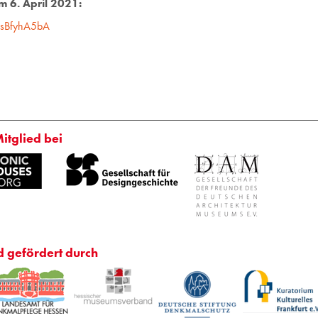
 6. April 2021:
wsBfyhA5bA
Mitglied bei
d gefördert durch