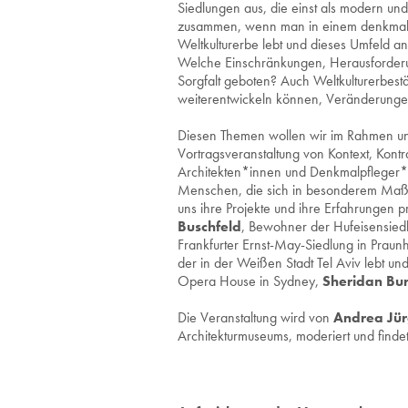
Siedlungen aus, die einst als modern un
zusammen, wenn man in einem denkmalg
Weltkulturerbe lebt und dieses Umfeld a
Welche Einschränkungen, Herausforderun
Sorgfalt geboten? Auch Weltkulturerbest
weiterentwickeln können, Veränderunge
Diesen Themen wollen wir im Rahmen uns
Vortragsveranstaltung von Kontext, Kontr
Architekten*innen und Denkmalpfleger*
Menschen, die sich in besonderem Maß
uns ihre Projekte und ihre Erfahrungen 
Buschfeld
, Bewohner der Hufeisensiedl
Frankfurter Ernst-May-Siedlung in Praunh
der in der Weißen Stadt Tel Aviv lebt un
Opera House in Sydney,
Sheridan Bu
Die Veranstaltung wird von
Andrea Jür
Architekturmuseums, moderiert und findet 