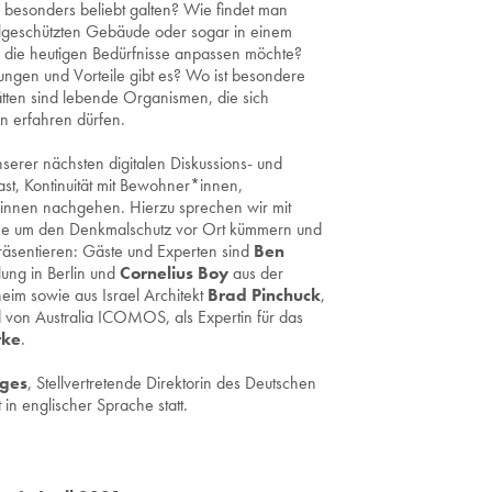
d besonders beliebt galten? Wie findet man
eschützten Gebäude oder sogar in einem
n die heutigen Bedürfnisse anpassen möchte?
gen und Vorteile gibt es? Wo ist besondere
ätten sind lebende Organismen, die sich
n erfahren dürfen.
erer nächsten digitalen Diskussions- und
ast, Kontinuität mit Bewohner*innen,
innen nachgehen. Hierzu sprechen wir mit
e um den Denkmalschutz vor Ort kümmern und
präsentieren: Gäste und Experten sind
Ben
ung in Berlin und
Cornelius Boy
aus der
eim sowie aus Israel Architekt
Brad Pinchuck
,
d von Australia ICOMOS, als Expertin für das
rke
.
ges
, Stellvertretende Direktorin des Deutschen
in englischer Sprache statt.