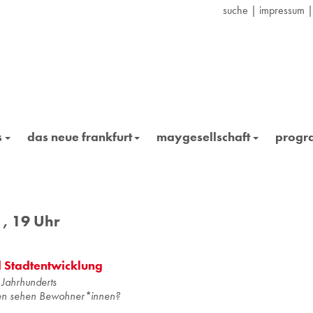
suche
|
impressum
s
das neue frankfurt
maygesellschaft
prog
1, 19 Uhr
d Stadtentwicklung
 Jahrhunderts
en sehen Bewohner*innen?