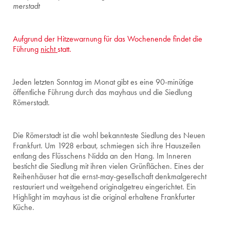
mer­stadt
Auf­grund der Hit­ze­war­nung für das Wo­chen­en­de fin­det die
Füh­rung
nicht
statt.
Jeden letzten Sonntag im Monat gibt es eine 90-minütige
öffentliche Führung durch das mayhaus und die Siedlung
Römerstadt.
Die Römerstadt ist die wohl bekannteste Siedlung des Neuen
Frankfurt. Um 1928 erbaut, schmiegen sich ihre Hauszeilen
entlang des Flüsschens Nidda an den Hang. Im Inneren
besticht die Siedlung mit ihren vielen Grünflächen. Eines der
Reihenhäuser hat die ernst-may-gesellschaft denkmalgerecht
restauriert und weitgehend originalgetreu eingerichtet. Ein
Highlight im mayhaus ist die original erhaltene Frankfurter
Küche.