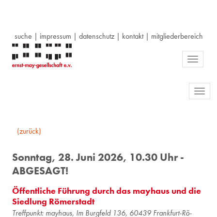
suche
|
impressum
|
datenschutz
|
kontakt
|
mitgliederbereich
Toggle
navigati
Toggl
navig
(zurück)
Sonntag, 28. Juni 2026, 10.30 Uhr -
ABGESAGT!
Öffentliche Führung durch das mayhaus und die
Siedlung Römerstadt
Treff­punkt: may­haus, Im Burg­feld 136, 60439 Frank­furt-Rö­