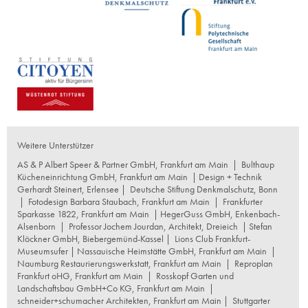
Weitere Unterstützer
AS & P Albert Speer & Partner GmbH, Frankfurt am Main
|
Bulthaup
Kücheneinrichtung GmbH, Frankfurt am Main
| Design + Technik
Gerhardt Steinert, Erlensee |
Deutsche Stiftung Denkmalschutz, Bonn
|
Fotodesign Barbara Staubach, Frankfurt am Main
|
Frankfurter
Sparkasse 1822, Frankfurt am Main
|
HegerGuss GmbH, Enkenbach-
Alsenborn
|
Professor Jochem Jourdan, Architekt, Dreieich
| Stefan
Klöckner GmbH, Biebergemünd-Kassel |
Lions Club Frankfurt-
Museumsufer
|
Nassauische Heimstätte GmbH, Frankfurt am Main
|
Naumburg Restaurierungswerkstatt, Frankfurt am Main
|
Reproplan
Frankfurt oHG, Frankfurt am Main
|
Rosskopf Garten und
Landschaftsbau GmbH+Co KG, Frankfurt am Main
|
schneider+schumacher Architekten, Frankfurt am Main
|
Stuttgarter