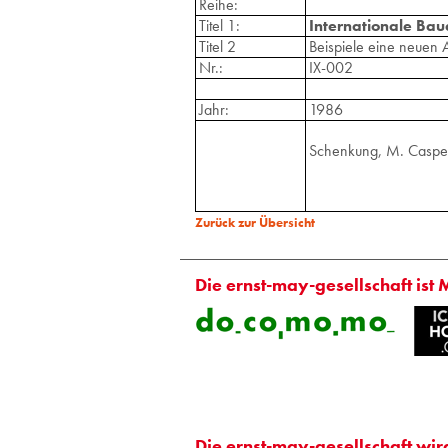
Reihe:
Titel 1:
Internationale Bau
Titel 2
Beispiele eine neuen A
Nr.:
IX-002
Jahr:
1986
Schenkung, M. Caspe
Zurück zur Übersicht
Die ernst-may-gesellschaft ist 
Die ernst-may-gesellschaft wir