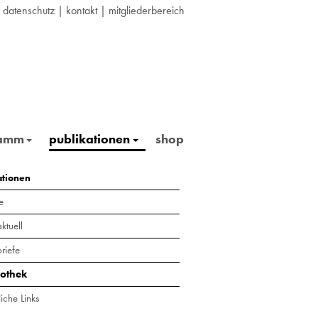
|
datenschutz
|
kontakt
|
mitgliederbereich
ramm
publikationen
shop
ationen
e
ktuell
riefe
iothek
iche Links