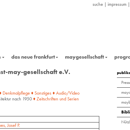
suche
|
impressum
s
das neue frankfurt
maygesellschaft
prog
st-may-gesellschaft e.V.
publik
Press
maya
♦ Denkmalpflege
♦ Sonstiges
♦ Audio/Video
itektur nach 1950
♦ Zeitschriften
und
Serien
mayb
Bibl
Nützl
es, Josef P.