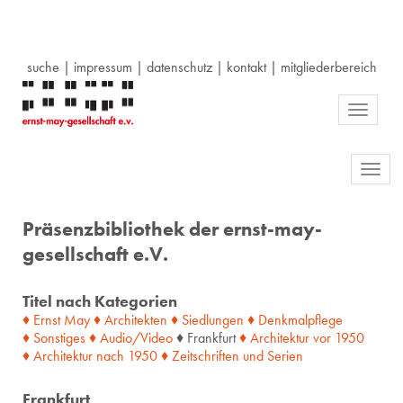
suche
|
impressum
|
datenschutz
|
kontakt
|
mitgliederbereich
Toggle
navigati
Toggl
navig
Präsenzbibliothek der ernst-may-
gesellschaft e.V.
Titel nach Kategorien
♦ Ernst May
♦ Architekten
♦ Siedlungen
♦ Denkmalpflege
♦ Sonstiges
♦ Audio/Video
♦ Frankfurt
♦ Architektur
vor
1950
♦ Architektur
nach
1950
♦ Zeitschriften
und
Serien
Frankfurt