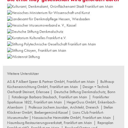
Weitere Unterstützer
AS & P Albert Speer & Partner GmbH, Frankfurt am Main
|
Bulthaup
Kücheneinrichtung GmbH, Frankfurt am Main
| Design + Technik
Gerhardt Steinert, Erlensee |
Deutsche Stiftung Denkmalschutz, Bonn
|
Fotodesign Barbara Staubach, Frankfurt am Main
|
Frankfurter
Sparkasse 1822, Frankfurt am Main
|
HegerGuss GmbH, Enkenbach-
Alsenborn
|
Professor Jochem Jourdan, Architekt, Dreieich
| Stefan
Klöckner GmbH, Biebergemünd-Kassel |
Lions Club Frankfurt-
Museumsufer
|
Nassauische Heimstätte GmbH, Frankfurt am Main
|
Naumburg Restaurierungswerkstatt, Frankfurt am Main
|
Reproplan
Frankfurt oHG, Frankfurt am Main
|
Rosskopf Garten und