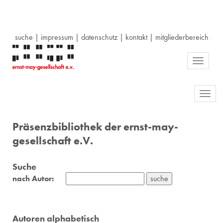
suche
|
impressum
|
datenschutz
|
kontakt
|
mitgliederbereich
Toggle
navigati
Toggl
navig
Präsenzbibliothek der ernst-may-
gesellschaft e.V.
Suche
nach Autor:
Autoren alphabetisch