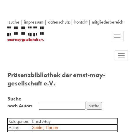
suche
|
impressum
|
datenschutz
|
kontakt
|
mitgliederbereich
Toggle
navigati
Toggl
navig
Präsenzbibliothek der ernst-may-
gesellschaft e.V.
Suche
nach Autor:
Kategorien:
Ernst May
Autor:
Seidel, Florian