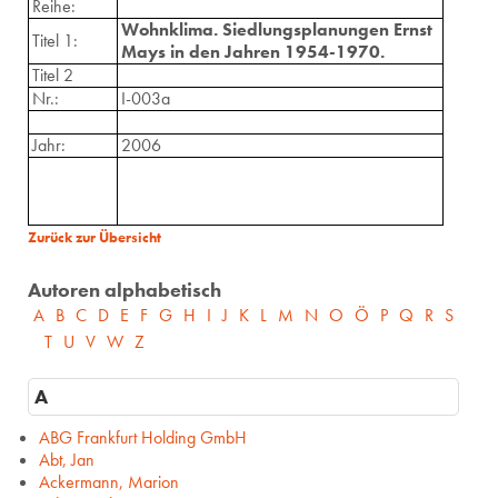
Reihe:
Wohnklima. Siedlungsplanungen Ernst
Titel 1:
Mays in den Jahren 1954-1970.
Titel 2
Nr.:
I-003a
Jahr:
2006
Zurück zur Übersicht
Autoren alphabetisch
A
B
C
D
E
F
G
H
I
J
K
L
M
N
O
Ö
P
Q
R
S
T
U
V
W
Z
A
ABG Frankfurt Holding GmbH
Abt, Jan
Ackermann, Marion