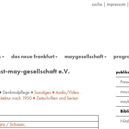
suche
|
impressum
s
das neue frankfurt
maygesellschaft
prog
st-may-gesellschaft e.V.
publik
Press
maya
♦ Denkmalpflege
♦ Sonstiges
♦ Audio/Video
itektur
nach
1950
♦ Zeitschriften
und
Serien
mayb
Bibl
Nützl
ara / Schauer,