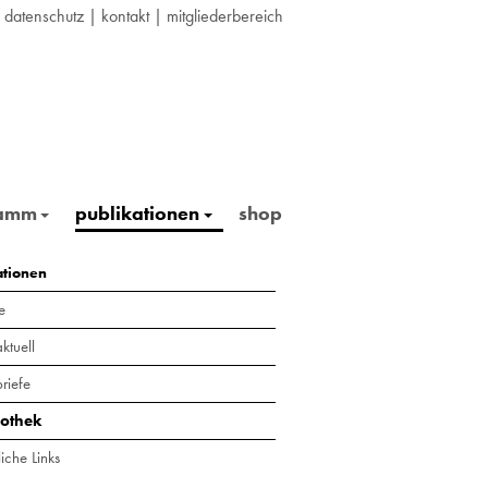
|
datenschutz
|
kontakt
|
mitgliederbereich
ramm
publikationen
shop
ationen
e
ktuell
riefe
iothek
iche Links