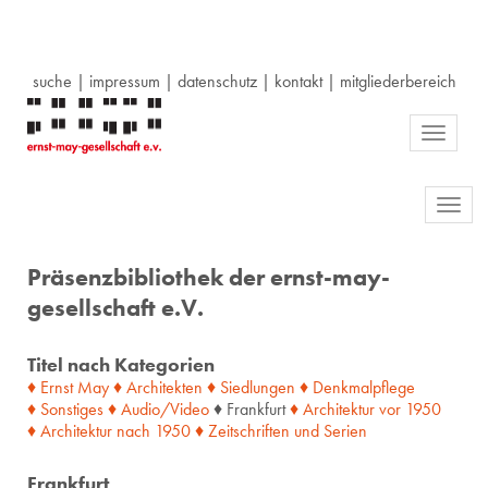
suche
|
impressum
|
datenschutz
|
kontakt
|
mitgliederbereich
Toggle
navigati
Toggl
navig
Präsenzbibliothek der ernst-may-
gesellschaft e.V.
Titel nach Kategorien
♦ Ernst May
♦ Architekten
♦ Siedlungen
♦ Denkmalpflege
♦ Sonstiges
♦ Audio/Video
♦ Frankfurt
♦ Architektur
vor
1950
♦ Architektur
nach
1950
♦ Zeitschriften
und
Serien
Frankfurt