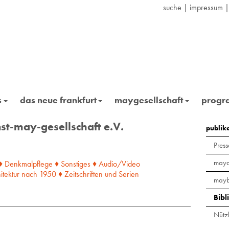
suche
|
impressum
s
das neue frankfurt
maygesellschaft
prog
st-may-gesellschaft e.V.
publik
Press
maya
♦ Denkmalpflege
♦ Sonstiges
♦ Audio/Video
itektur
nach
1950
♦ Zeitschriften
und
Serien
mayb
Bibl
Nützl