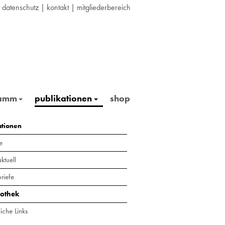
|
datenschutz
|
kontakt
|
mitgliederbereich
ramm
publikationen
shop
ationen
e
ktuell
riefe
iothek
iche Links