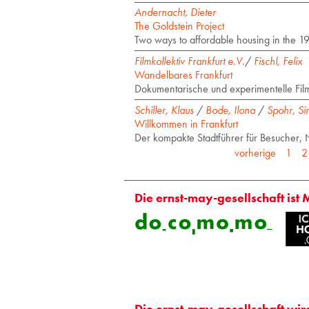
Andernacht, Dieter
The Goldstein Project
Two ways to affordable housing in the 1
Filmkollektiv Frankfurt e.V.
/
Fischl, Felix
Wandelbares Frankfurt
Dokumentarische und experimentelle Film
Schiller, Klaus
/
Bode, Ilona
/
Spohr, S
Willkommen in Frankfurt
Der kompakte Stadtführer für Besucher
vorherige
1
2
Die ernst-may-gesellschaft ist 
Die ernst-may-gesellschaft wir