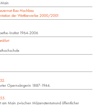
inMain
 Dezernat Bau Hochbau
mentation der Wettbewerbe 2000/2001
oethe-Institut 1964-2006
nkfurt
sthochschule
 52.
furter Opernsängerin 1887-1944.
 55.
kfurt am Main zwischen Mäzenatentumund öffentlicher