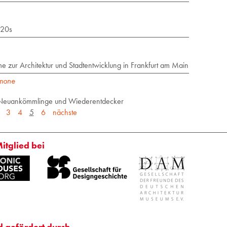
920s
e zur Architektur und Stadtentwicklung in Frankfurt am Main
imone
, Neuankömmlinge und Wiederentdecker
3
4
5
6
nächste
Mitglied bei
d gefördert durch