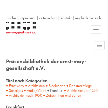
suche
|
impressum
|
datenschutz
|
kontakt
|
mitgliederbereich
Toggle
navigati
Toggl
navig
Präsenzbibliothek der ernst-may-
gesellschaft e.V.
Titel nach Kategorien
♦ Ernst May
♦ Architekten
♦ Siedlungen
♦ Denkmalpflege
♦ Sonstiges
♦ Audio/Video
♦ Frankfurt
♦ Architektur
vor
1950
♦ Architektur
nach
1950
♦ Zeitschriften
und
Serien
Frankfurt