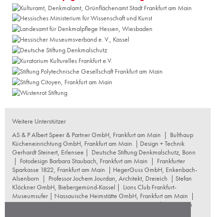
Weitere Unterstützer
AS & P Albert Speer & Partner GmbH, Frankfurt am Main
|
Bulthaup
Kücheneinrichtung GmbH, Frankfurt am Main
| Design + Technik
Gerhardt Steinert, Erlensee |
Deutsche Stiftung Denkmalschutz, Bonn
|
Fotodesign Barbara Staubach, Frankfurt am Main
|
Frankfurter
Sparkasse 1822, Frankfurt am Main
|
HegerGuss GmbH, Enkenbach-
Alsenborn
|
Professor Jochem Jourdan, Architekt, Dreieich
| Stefan
Klöckner GmbH, Biebergemünd-Kassel |
Lions Club Frankfurt-
Museumsufer
|
Nassauische Heimstätte GmbH, Frankfurt am Main
|
Naumburg Restaurierungswerkstatt, Frankfurt am Main
|
Reproplan
Frankfurt oHG, Frankfurt am Main
|
Rosskopf Garten und