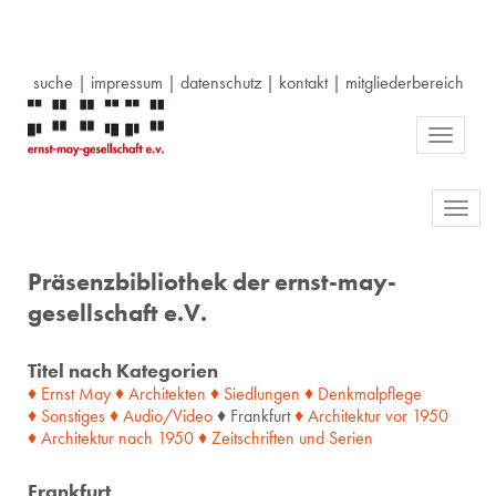
suche
|
impressum
|
datenschutz
|
kontakt
|
mitgliederbereich
Toggle
navigati
Toggl
navig
Präsenzbibliothek der ernst-may-
gesellschaft e.V.
Titel nach Kategorien
♦ Ernst May
♦ Architekten
♦ Siedlungen
♦ Denkmalpflege
♦ Sonstiges
♦ Audio/Video
♦ Frankfurt
♦ Architektur
vor
1950
♦ Architektur
nach
1950
♦ Zeitschriften
und
Serien
Frankfurt