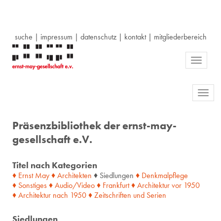
suche
|
impressum
|
datenschutz
|
kontakt
|
mitgliederbereich
Toggle
navigati
Toggl
navig
Präsenzbibliothek der ernst-may-
gesellschaft e.V.
Titel nach Kategorien
♦ Ernst May
♦ Architekten
♦ Siedlungen
♦ Denkmalpflege
♦ Sonstiges
♦ Audio/Video
♦ Frankfurt
♦ Architektur
vor
1950
♦ Architektur
nach
1950
♦ Zeitschriften
und
Serien
Siedlungen