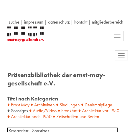
suche
|
impressum
|
datenschutz
|
kontakt
|
mitgliederbereich
Toggle
navigati
Toggl
navig
Präsenzbibliothek der ernst-may-
gesellschaft e.V.
Titel nach Kategorien
♦ Ernst May
♦ Architekten
♦ Siedlungen
♦ Denkmalpflege
♦ Sonstiges
♦ Audio/Video
♦ Frankfurt
♦ Architektur
vor
1950
♦ Architektur
nach
1950
♦ Zeitschriften
und
Serien
Kategorien:
Sonstiges