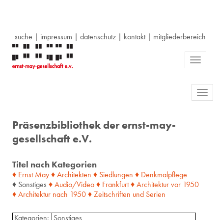
suche
|
impressum
|
datenschutz
|
kontakt
|
mitgliederbereich
Toggle
navigati
Toggl
navig
Präsenzbibliothek der ernst-may-
gesellschaft e.V.
Titel nach Kategorien
♦ Ernst May
♦ Architekten
♦ Siedlungen
♦ Denkmalpflege
♦ Sonstiges
♦ Audio/Video
♦ Frankfurt
♦ Architektur
vor
1950
♦ Architektur
nach
1950
♦ Zeitschriften
und
Serien
Kategorien:
Sonstiges