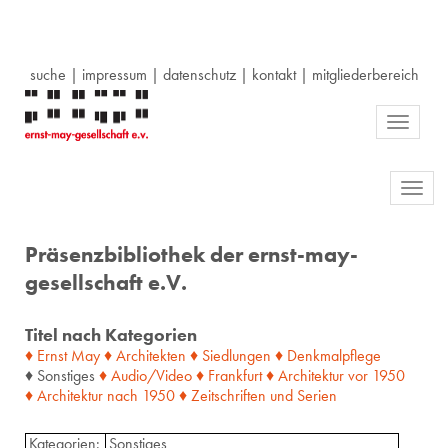
suche
|
impressum
|
datenschutz
|
kontakt
|
mitgliederbereich
Toggle
navigati
Toggl
navig
Präsenzbibliothek der ernst-may-
gesellschaft e.V.
Titel nach Kategorien
♦ Ernst May
♦ Architekten
♦ Siedlungen
♦ Denkmalpflege
♦ Sonstiges
♦ Audio/Video
♦ Frankfurt
♦ Architektur
vor
1950
♦ Architektur
nach
1950
♦ Zeitschriften
und
Serien
Kategorien:
Sonstiges