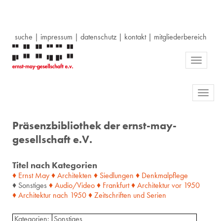
suche
|
impressum
|
datenschutz
|
kontakt
|
mitgliederbereich
Toggle
navigati
Toggl
navig
Präsenzbibliothek der ernst-may-
gesellschaft e.V.
Titel nach Kategorien
♦ Ernst May
♦ Architekten
♦ Siedlungen
♦ Denkmalpflege
♦ Sonstiges
♦ Audio/Video
♦ Frankfurt
♦ Architektur
vor
1950
♦ Architektur
nach
1950
♦ Zeitschriften
und
Serien
Kategorien:
Sonstiges