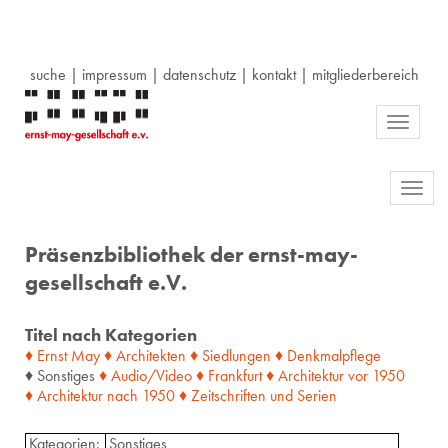
suche
|
impressum
|
datenschutz
|
kontakt
|
mitgliederbereich
Toggle
navigati
Toggl
navig
Präsenzbibliothek der ernst-may-
gesellschaft e.V.
Titel nach Kategorien
♦ Ernst May
♦ Architekten
♦ Siedlungen
♦ Denkmalpflege
♦ Sonstiges
♦ Audio/Video
♦ Frankfurt
♦ Architektur
vor
1950
♦ Architektur
nach
1950
♦ Zeitschriften
und
Serien
Kategorien:
Sonstiges