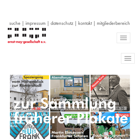
suche
|
impressum
|
datenschutz
|
kontakt
|
mitgliederbereich
Toggle
navigati
Toggl
navig