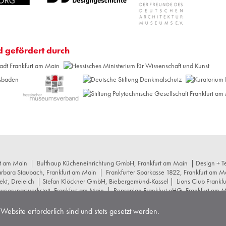
d gefördert durch
rt am Main
|
Bulthaup Kücheneinrichtung GmbH, Frankfurt am Main
| Design + Te
arbara Staubach, Frankfurt am Main
|
Frankfurter Sparkasse 1822, Frankfurt am M
ekt, Dreieich
| Stefan Klöckner GmbH, Biebergemünd-Kassel |
Lions Club Frankf
rierungswerkstatt, Frankfurt am Main
|
Reproplan Frankfurt oHG, Frankfurt am 
r+schumacher Architekten, Frankfurt am Main
|
Stuttgarter Gesellschaft für Kuns
cept Projektstrategie GmbH, Frankfurt am Main
|
Wüstenrot Stiftung, Stuttgart
Website erforderlich sind und stets gesetzt werden.
stige Rechte und Lizenzen
|
Technische Hinweise
|
Sitemap