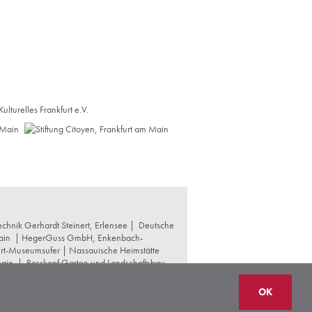
chnik Gerhardt Steinert, Erlensee |
Deutsche
ain
|
HegerGuss GmbH, Enkenbach-
urt-Museumsufer
|
Nassauische Heimstätte
Main
|
Rosskopf Garten und Landschaftsbau
t und Denkmalpflege
|
Thomas Hoof
OK