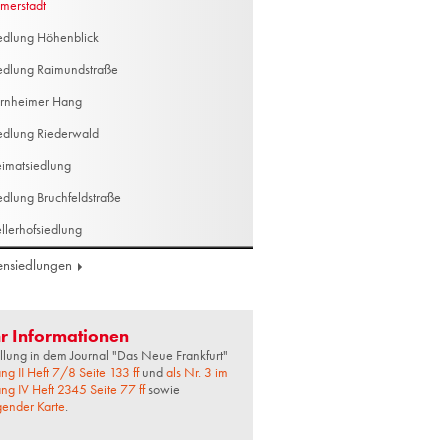
merstadt
edlung Höhenblick
edlung Raimundstraße
rnheimer Hang
edlung Riederwald
imatsiedlung
edlung Bruchfeldstraße
llerhofsiedlung
ensiedlungen
r Informationen
llung in dem Journal "Das Neue Frankfurt"
ng II Heft 7/8 Seite 133 ff
und
als Nr. 3 im
ng IV Heft 2345 Seite 77 ff
sowie
gender Karte
.