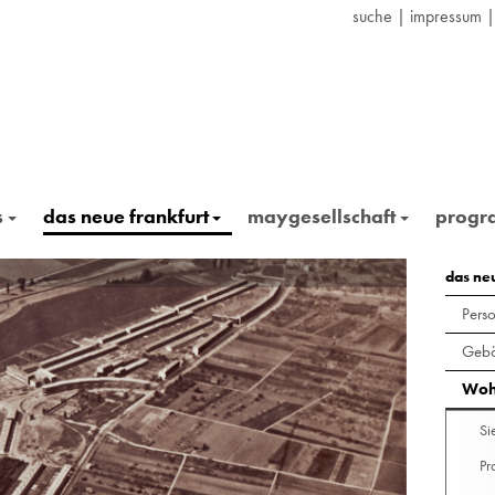
suche
|
impressum
s
das neue frankfurt
maygesellschaft
prog
In der Rö
das ne
Pers
Gebä
Woh
Si
Pr