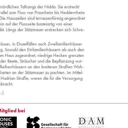
 nörd­li­chen Tal­hangs der Nidda. Sie er­streckt
­al­lel zum Fluss von Praun­heim bis Hed­dern­heim
 Haus­zei­len sind ter­ras­sen­för­mig an­ge­ord­net
uf der Fluss­sei­te bas­tei­ar­tig von einer
ibt. Längs der Stütz­mau­er er­stre­cken sich Schre­
äu­ser, in Ein­zel­fäl­len auch Zwei­fa­mi­li­en­häu­ser
. So­wohl den Ein­fa­mi­li­en­häu­sern als auch den
am Haus zu­ge­ord­net, nied­ri­ge He­cken grenz­ten
hl der Beete, Sträu­cher und die Be­pflan­zung wur­
-Rei­hen­häu­sern an den brei­te­ren Stra­ßen Woh­
ar­ten an der Stütz­mau­er zu pach­ten. Im Mit­tel­
r Ha­dri­an-Stra­ße, waren die für die Ver­sor­gung
­bracht.
..)
Mitglied bei