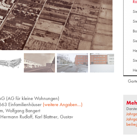
Rö
Si
Si
Bo
Si
He
Si
He
Gart
AG (AG für klei­ne Woh­nun­gen)
Meh
 Ein­fa­mi­li­en­häu­ser
(wei­te­re An­ga­ben...)
Darste
m, Wolf­gang Ban­gert
Jahrga
Her­mann Rud­loff, Karl Blatt­ner, Gus­tav
Jahrga
beilie