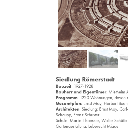
Siedlung Römerstadt
Bau­zeit
: 1927-1928
Bau­herr und Ei­gen­tü­mer
: Miet­heim 
Pro­gramm
: 1220 Woh­nun­gen, davon 663
Ge­samt­plan
: Ernst May, Her­bert Boeh
Ar­chi­tek­ten
: Sied­lung: Ernst May, Carl-
Schaupp, Franz Schus­ter
Schu­le: Mar­tin El­sa­es­ser, Wal­ter Schüt­te
Gar­ten­ge­stal­tung: Le­be­recht Migge