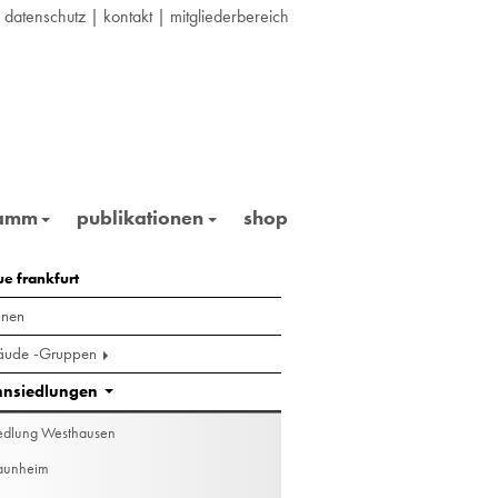
|
datenschutz
|
kontakt
|
mitgliederbereich
ramm
publikationen
shop
merstadt 177-183
ue frankfurt
onen
ude -Gruppen
nsiedlungen
edlung Westhausen
aunheim