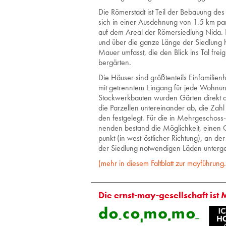
Die Rö­mer­stadt ist Teil der Be­bau­ung des
sich in einer Aus­deh­nung von 1.5 km par
auf dem Areal der Rö­mer­sied­lung Nida. Die
und über die ganze Länge der Sied­lung hin a
Mauer um­fasst, die den Blick ins Tal frei­g
ber­gär­ten.
Die Häu­ser sind größ­ten­teils Ein­fa­mi­li­en­h
mit ge­trenn­tem Ein­gang für jede Woh­nung
Stock­werk­bau­ten wur­den Gär­ten di­rekt 
die Par­zel­len un­ter­ein­an­der ab, die Za
den fest­ge­legt. Für die in Mehr­ge­schoss
nen­den be­stand die Mög­lich­keit, einen G
punkt (in west-öst­li­cher Rich­tung), an de
der Sied­lung not­wen­di­gen Läden un­ter­ge
(mehr in die­sem Falt­blatt zur may­füh­rung.
Die ernst-may-gesellschaft ist 