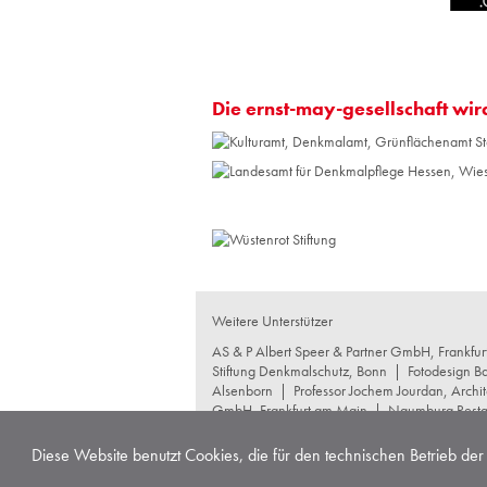
Die ernst-may-gesellschaft wir
Weitere Unterstützer
AS & P Albert Speer & Partner GmbH, Frankfu
Stiftung Denkmalschutz, Bonn
|
Fotodesign B
Alsenborn
|
Professor Jochem Jourdan, Archit
GmbH, Frankfurt am Main
|
Naumburg Restau
GmbH+Co KG, Frankfurt am Main
|
schneide
Produktgesellschaft mbH, Waltrop
|
Wentz Con
Diese Website benutzt Cookies, die für den technischen Betrieb der 
Copyright © 2026 ernst-may-gesellschaft |
son