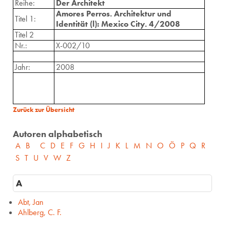
Reihe:
Der Architekt
Amores Perros. Architektur und
Titel 1:
Identität (l): Mexico City. 4/2008
Titel 2
Nr.:
X-002/10
Jahr:
2008
Zurück zur Übersicht
Autoren alphabetisch
A
B
C
D
E
F
G
H
I
J
K
L
M
N
O
Ö
P
Q
R
S
T
U
V
W
Z
A
Abt, Jan
Ahlberg, C. F.