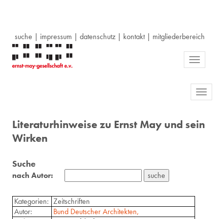
suche
|
impressum
|
datenschutz
|
kontakt
|
mitgliederbereich
Toggle
navigati
Toggl
navig
Literaturhinweise zu Ernst May und sein
Wirken
Suche
nach Autor:
Kategorien:
Zeitschriften
Autor:
Bund Deutscher Architekten,