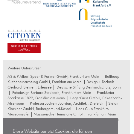
Weitere Unterstützer
AS & P Albert Speer & Partner GmbH, Frankfurt am Main
|
Bulthaup
Kücheneinrichtung GmbH, Frankfurt am Main
| Design + Technik
Gerhardt Steinert, Erlensee |
Deutsche Stiftung Denkmalschutz, Bonn
|
Fotodesign Barbara Staubach, Frankfurt am Main
|
Frankfurter
Sparkasse 1822, Frankfurt am Main
|
HegerGuss GmbH, Enkenbach-
Alsenborn
|
Professor Jochem Jourdan, Architekt, Dreieich
| Stefan
Klöckner GmbH, Biebergemünd-Kassel |
Lions Club Frankfurt-
Museumsufer
|
Nassauische Heimstätte GmbH, Frankfurt am Main
|
Naumburg Restaurierungswerkstatt, Frankfurt am Main
|
Reproplan
Frankfurt oHG, Frankfurt am Main
|
Rosskopf Garten und
Landschaftsbau GmbH+Co KG, Frankfurt am Main
|
Diese Website benutzt Cookies, die für den