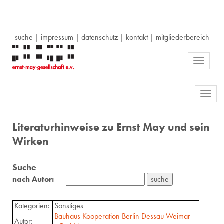
suche
|
impressum
|
datenschutz
|
kontakt
|
mitgliederbereich
Toggle
navigati
Toggl
navig
Literaturhinweise zu Ernst May und sein
Wirken
Suche
nach Autor:
Kategorien:
Sonstiges
Bauhaus Kooperation Berlin Dessau Weimar
Autor: