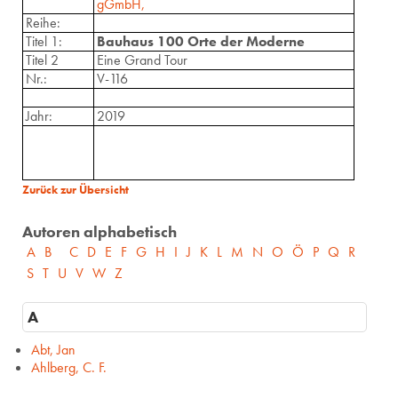
gGmbH,
Reihe:
Titel 1:
Bauhaus 100 Orte der Moderne
Titel 2
Eine Grand Tour
Nr.:
V-116
Jahr:
2019
Zurück zur Übersicht
Autoren alphabetisch
A
B
C
D
E
F
G
H
I
J
K
L
M
N
O
Ö
P
Q
R
S
T
U
V
W
Z
A
Abt, Jan
Ahlberg, C. F.