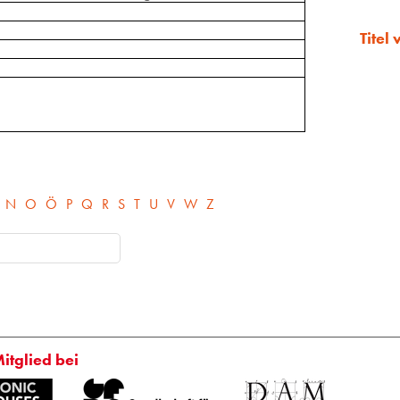
Titel
N
O
Ö
P
Q
R
S
T
U
V
W
Z
Mitglied bei