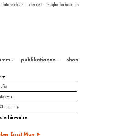
|
datenschutz
|
kontakt
|
mitgliederbereich
ramm
publikationen
shop
may
afie
album
übersicht
raturhinweise
 über Ernst May ►