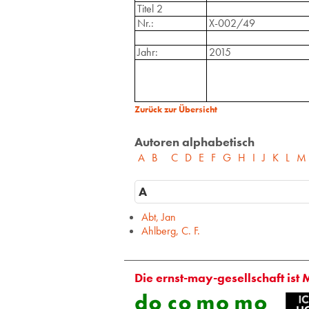
Titel 2
Nr.:
X-002/49
Jahr:
2015
Zurück zur Übersicht
Autoren alphabetisch
A
B
C
D
E
F
G
H
I
J
K
L
M
A
Abt, Jan
Ahlberg, C. F.
Die ernst-may-gesellschaft ist 