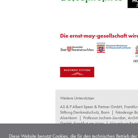
Die ernst-may-gesellschaft wir
Weitere Unterstützer
AS & P Albert Speer & Partner GmbH, Frankfu
Stiftung Denkmalschutz, Bonn
|
Fotodesign B
Alsenborn
|
Professor Jochem Jourdan, Archit
GmbH, Frankfurt am Main
|
Naumburg Restau
GmbH+Co KG, Frankfurt am Main
|
schneide
Produktgesellschaft mbH, Waltrop
|
Wentz Con
Diese Website benutzt Cookies, die für den technischen Betrieb der 