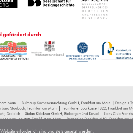
d gefördert durch
rt am Main
|
Bulthaup Kücheneinrichtung GmbH, Frankfurt am Main
| Design + Te
arbara Staubach, Frankfurt am Main
|
Frankfurter Sparkasse 1822, Frankfurt am M
ekt, Dreieich
| Stefan Klöckner GmbH, Biebergemünd-Kassel |
Lions Club Frankf
rierungswerkstatt, Frankfurt am Main
|
Reproplan Frankfurt oHG, Frankfurt am 
r+schumacher Architekten, Frankfurt am Main
|
Stuttgarter Gesellschaft für Kuns
cept Projektstrategie GmbH, Frankfurt am Main
|
Wüstenrot Stiftung, Stuttgart
Website erforderlich sind und stets gesetzt werden.