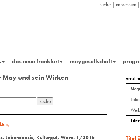
suche
|
impressum
s
das neue frankfurt
maygesellschaft
prog
st May und sein Wirken
ernst 
Biogr
Foto
Werk
Lite
kten,
s. Lebensbasis, Kulturgut, Ware. 1/2015
Titel