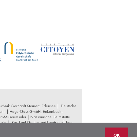
chnik Gerhardt Steinert, Erlensee |
Deutsche
ain
|
HegerGuss GmbH, Enkenbach-
urt-Museumsufer
|
Nassauische Heimstätte
Main
|
Rosskopf Garten und Landschaftsbau
t und Denkmalpflege
|
Thomas Hoof
OK