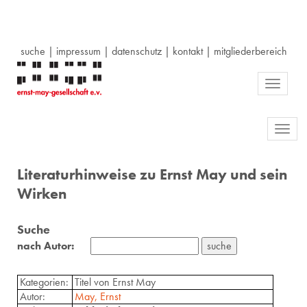
suche
|
impressum
|
datenschutz
|
kontakt
|
mitgliederbereich
Toggle
navigati
Toggl
navig
Literaturhinweise zu Ernst May und sein
Wirken
Suche
nach Autor:
Kategorien:
Titel von Ernst May
Autor:
May, Ernst