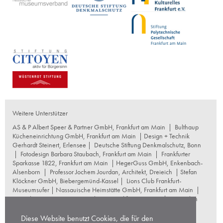
Weitere Unterstützer
AS & P Albert Speer & Partner GmbH, Frankfurt am Main
|
Bulthaup
Kücheneinrichtung GmbH, Frankfurt am Main
| Design + Technik
Gerhardt Steinert, Erlensee |
Deutsche Stiftung Denkmalschutz, Bonn
|
Fotodesign Barbara Staubach, Frankfurt am Main
|
Frankfurter
Sparkasse 1822, Frankfurt am Main
|
HegerGuss GmbH, Enkenbach-
Alsenborn
|
Professor Jochem Jourdan, Architekt, Dreieich
| Stefan
Klöckner GmbH, Biebergemünd-Kassel |
Lions Club Frankfurt-
Museumsufer
|
Nassauische Heimstätte GmbH, Frankfurt am Main
|
Naumburg Restaurierungswerkstatt, Frankfurt am Main
|
Reproplan
Frankfurt oHG, Frankfurt am Main
|
Rosskopf Garten und
Landschaftsbau GmbH+Co KG, Frankfurt am Main
|
Diese Website benutzt Cookies, die für den