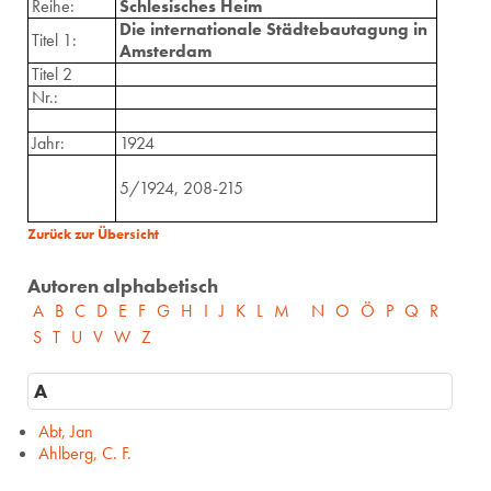
Reihe:
Schlesisches Heim
Die internationale Städtebautagung in
Titel 1:
Amsterdam
Titel 2
Nr.:
Jahr:
1924
5/1924, 208-215
Zurück zur Übersicht
Autoren alphabetisch
A
B
C
D
E
F
G
H
I
J
K
L
M
N
O
Ö
P
Q
R
S
T
U
V
W
Z
A
Abt, Jan
Ahlberg, C. F.