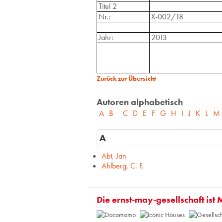
Titel 2
Nr.:
X-002/18
Jahr:
2013
Zurück zur Übersicht
Autoren alphabetisch
A
B
C
D
E
F
G
H
I
J
K
L
M
A
Abt, Jan
Ahlberg, C. F.
Die ernst-may-gesellschaft ist 