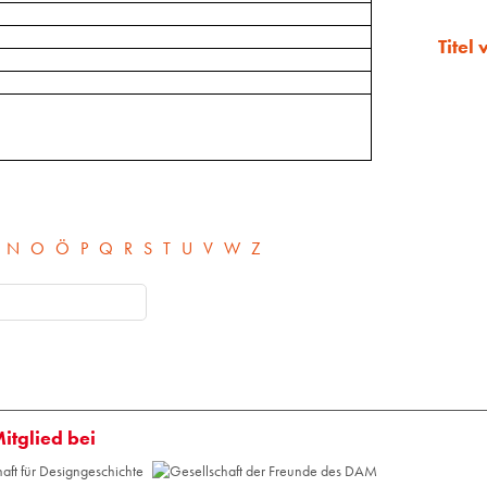
Titel
N
O
Ö
P
Q
R
S
T
U
V
W
Z
Mitglied bei