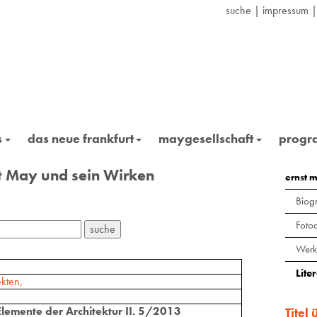
suche
|
impressum
s
das neue frankfurt
maygesellschaft
prog
st May und sein Wirken
ernst 
Biogr
Foto
Werk
Lite
kten,
lemente der Architektur II. 5/2013
Titel