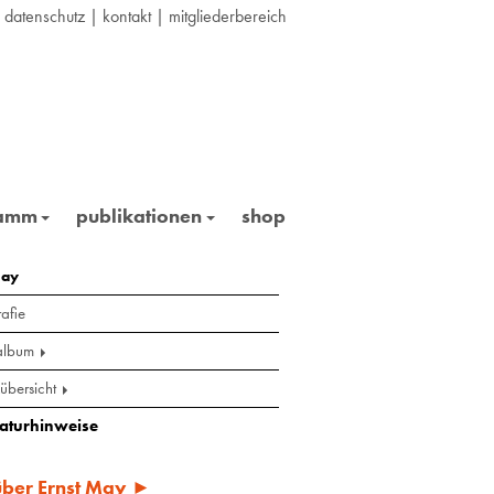
|
datenschutz
|
kontakt
|
mitgliederbereich
ramm
publikationen
shop
may
afie
album
übersicht
raturhinweise
 über Ernst May ►