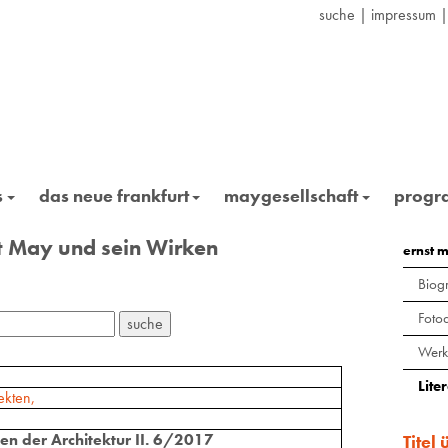
suche
|
impressum
s
das neue frankfurt
maygesellschaft
prog
st May und sein Wirken
ernst 
Biogr
Foto
Werk
Lite
ekten,
en der Architektur II. 6/2017
Titel