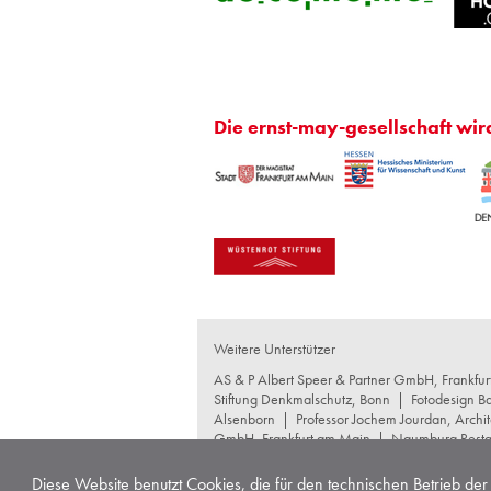
Die ernst-may-gesellschaft wir
Weitere Unterstützer
AS & P Albert Speer & Partner GmbH, Frankfu
Stiftung Denkmalschutz, Bonn
|
Fotodesign B
Alsenborn
|
Professor Jochem Jourdan, Archit
GmbH, Frankfurt am Main
|
Naumburg Restau
GmbH+Co KG, Frankfurt am Main
|
schneide
Produktgesellschaft mbH, Waltrop
|
Wentz Con
Diese Website benutzt Cookies, die für den technischen Betrieb der 