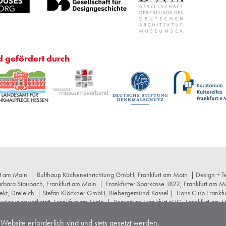
d gefördert durch
rt am Main
|
Bulthaup Kücheneinrichtung GmbH, Frankfurt am Main
| Design + Te
arbara Staubach, Frankfurt am Main
|
Frankfurter Sparkasse 1822, Frankfurt am M
ekt, Dreieich
| Stefan Klöckner GmbH, Biebergemünd-Kassel |
Lions Club Frankf
rierungswerkstatt, Frankfurt am Main
|
Reproplan Frankfurt oHG, Frankfurt am 
r+schumacher Architekten, Frankfurt am Main
|
Stuttgarter Gesellschaft für Kuns
cept Projektstrategie GmbH, Frankfurt am Main
|
Wüstenrot Stiftung, Stuttgart
Website erforderlich sind und stets gesetzt werden.