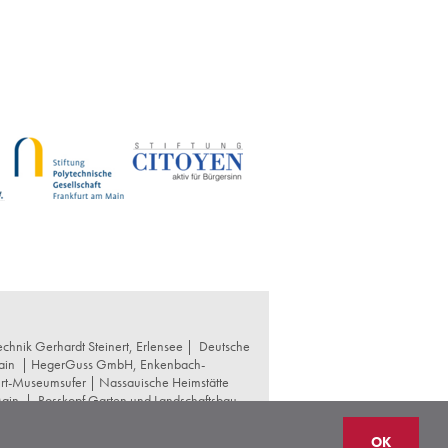
chnik Gerhardt Steinert, Erlensee |
Deutsche
ain
|
HegerGuss GmbH, Enkenbach-
urt-Museumsufer
|
Nassauische Heimstätte
Main
|
Rosskopf Garten und Landschaftsbau
t und Denkmalpflege
|
Thomas Hoof
OK