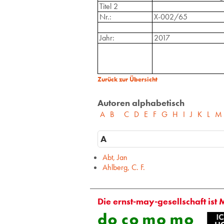
Titel 2
Nr.:
X-002/65
Jahr:
2017
Zurück zur Übersicht
Autoren alphabetisch
A
B
C
D
E
F
G
H
I
J
K
L
M
A
Abt, Jan
Ahlberg, C. F.
Die ernst-may-gesellschaft ist 