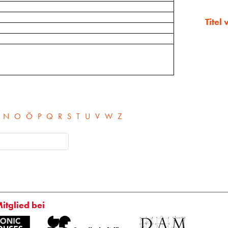
Titel
N
O
Ö
P
Q
R
S
T
U
V
W
Z
Mitglied bei