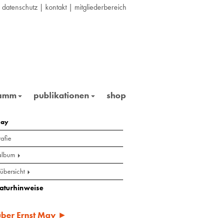
|
datenschutz
|
kontakt
|
mitgliederbereich
ramm
publikationen
shop
may
afie
album
übersicht
raturhinweise
 über Ernst May ►