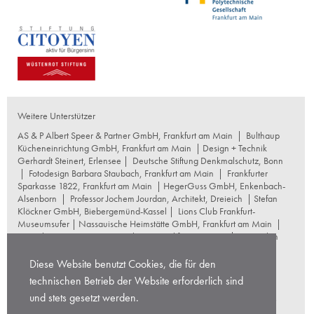
Weitere Unterstützer
AS & P Albert Speer & Partner GmbH, Frankfurt am Main
|
Bulthaup
Kücheneinrichtung GmbH, Frankfurt am Main
| Design + Technik
Gerhardt Steinert, Erlensee |
Deutsche Stiftung Denkmalschutz, Bonn
|
Fotodesign Barbara Staubach, Frankfurt am Main
|
Frankfurter
Sparkasse 1822, Frankfurt am Main
|
HegerGuss GmbH, Enkenbach-
Alsenborn
|
Professor Jochem Jourdan, Architekt, Dreieich
| Stefan
Klöckner GmbH, Biebergemünd-Kassel |
Lions Club Frankfurt-
Museumsufer
|
Nassauische Heimstätte GmbH, Frankfurt am Main
|
Naumburg Restaurierungswerkstatt, Frankfurt am Main
|
Reproplan
Frankfurt oHG, Frankfurt am Main
|
Rosskopf Garten und
Landschaftsbau GmbH+Co KG, Frankfurt am Main
|
Diese Website benutzt Cookies, die für den
schneider+schumacher Architekten, Frankfurt am Main
|
Stuttgarter
technischen Betrieb der Website erforderlich sind
Gesellschaft für Kunst und Denkmalpflege
|
Thomas Hoof
und stets gesetzt werden.
Produktgesellschaft mbH, Waltrop
|
Wentz Concept Projektstrategie
GmbH, Frankfurt am Main
|
Wüstenrot Stiftung, Stuttgart