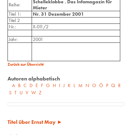
Schelleklobbe . Das Infomagazin für
Reihe:
Mieter
Titel 1:
Nr. 31 Dezember 2001
Titel 2
Nr.:
X-011/2
Jahr:
2001
Zurück zur Übersicht
Autoren alphabetisch
A
B
C
D
E
F
G
H
I
J
K
L
M
N
O
Ö
P
Q
R
S
T
U
V
W
Z
Titel über Ernst May ►