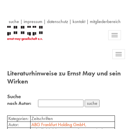
suche
|
impressum
|
datenschutz
|
kontakt
|
mitgliederbereich
Toggle
navigati
Toggl
navig
Literaturhinweise zu Ernst May und sein
Wirken
Suche
nach Autor:
Kategorien:
Zeitschriften
Autor:
ABG Frankfurt Holding GmbH,