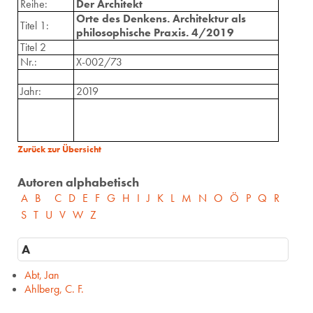
Reihe:
Der Architekt
Orte des Denkens. Architektur als
Titel 1:
philosophische Praxis. 4/2019
Titel 2
Nr.:
X-002/73
Jahr:
2019
Zurück zur Übersicht
Autoren alphabetisch
A
B
C
D
E
F
G
H
I
J
K
L
M
N
O
Ö
P
Q
R
S
T
U
V
W
Z
A
Abt, Jan
Ahlberg, C. F.