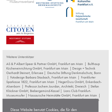
Weitere Unterstützer
AS & P Albert Speer & Partner GmbH, Frankfurt am Main
|
Bulthaup
Kücheneinrichtung GmbH, Frankfurt am Main
| Design + Technik
Gerhardt Steinert, Erlensee |
Deutsche Stiftung Denkmalschutz, Bonn
|
Fotodesign Barbara Staubach, Frankfurt am Main
|
Frankfurter
Sparkasse 1822, Frankfurt am Main
|
HegerGuss GmbH, Enkenbach-
Alsenborn
|
Professor Jochem Jourdan, Architekt, Dreieich
| Stefan
Klöckner GmbH, Biebergemünd-Kassel |
Lions Club Frankfurt-
Museumsufer
|
Nassauische Heimstätte GmbH, Frankfurt am Main
|
Naumburg Restaurierungswerkstatt, Frankfurt am Main
|
Reproplan
Frankfurt oHG, Frankfurt am Main
|
Rosskopf Garten und
Landschaftsbau GmbH+Co KG, Frankfurt am Main
|
Diese Website benutzt Cookies, die für den