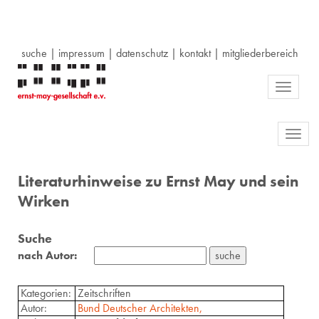
suche
|
impressum
|
datenschutz
|
kontakt
|
mitgliederbereich
Toggle
navigati
Toggl
navig
Literaturhinweise zu Ernst May und sein
Wirken
Suche
nach Autor:
Kategorien:
Zeitschriften
Autor:
Bund Deutscher Architekten,