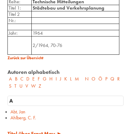
Reihe:
Technische Mitteilungen
Titel 1:
Städtebau und Verkehrsplanung
Titel 2
Nr.:
Jahr:
1964
2/1964, 70-76
Zurück zur Übersicht
Autoren alphabetisch
A
B
C
D
E
F
G
H
I
J
K
L
M
N
O
Ö
P
Q
R
S
T
U
V
W
Z
A
Abt, Jan
Ahlberg, C. F.
Titel über Ernst May ►