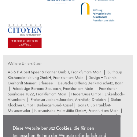
Weitere Unterstützer
AS & P Albert Speer & Partner GmbH, Frankfurt am Main
|
Bulthaup
Kücheneinrichtung GmbH, Frankfurt am Main
| Design + Technik
Gerhardt Steinert, Erlensee |
Deutsche Stiftung Denkmalschutz, Bonn
|
Fotodesign Barbara Staubach, Frankfurt am Main
|
Frankfurter
Sparkasse 1822, Frankfurt am Main
|
HegerGuss GmbH, Enkenbach-
Alsenborn
|
Professor Jochem Jourdan, Architekt, Dreieich
| Stefan
Klöckner GmbH, Biebergemünd-Kassel |
Lions Club Frankfurt-
Museumsufer
|
Nassauische Heimstätte GmbH, Frankfurt am Main
|
Naumburg Restaurierungswerkstatt, Frankfurt am Main
|
Reproplan
Frankfurt oHG, Frankfurt am Main
|
Rosskopf Garten und
Landschaftsbau GmbH+Co KG, Frankfurt am Main
|
Diese Website benutzt Cookies, die für den
schneider+schumacher Architekten, Frankfurt am Main
|
Stuttgarter
technischen Betrieb der Website erforderlich sind