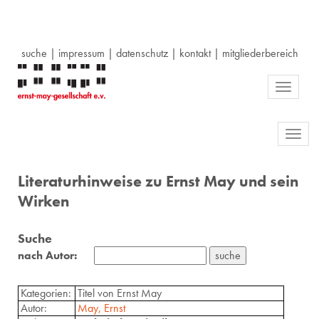
suche
|
impressum
|
datenschutz
|
kontakt
|
mitgliederbereich
Toggle
navigati
Toggl
navig
Literaturhinweise zu Ernst May und sein
Wirken
Suche
nach Autor:
Kategorien:
Titel von Ernst May
Autor:
May, Ernst