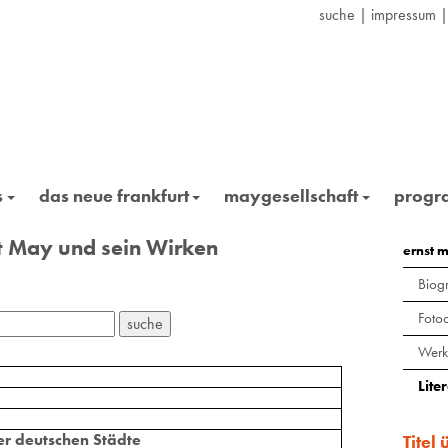
suche
|
impressum
s
das neue frankfurt
maygesellschaft
prog
st May und sein Wirken
ernst 
Biogr
Foto
Werk
Lite
r deutschen Städte
Titel