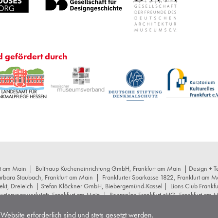
d gefördert durch
rt am Main
|
Bulthaup Kücheneinrichtung GmbH, Frankfurt am Main
| Design + Te
arbara Staubach, Frankfurt am Main
|
Frankfurter Sparkasse 1822, Frankfurt am M
ekt, Dreieich
| Stefan Klöckner GmbH, Biebergemünd-Kassel |
Lions Club Frankf
rierungswerkstatt, Frankfurt am Main
|
Reproplan Frankfurt oHG, Frankfurt am 
r+schumacher Architekten, Frankfurt am Main
|
Stuttgarter Gesellschaft für Kuns
cept Projektstrategie GmbH, Frankfurt am Main
|
Wüstenrot Stiftung, Stuttgart
Website erforderlich sind und stets gesetzt werden.