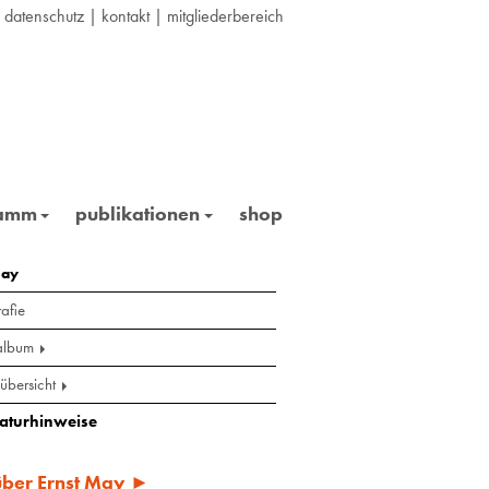
|
datenschutz
|
kontakt
|
mitgliederbereich
ramm
publikationen
shop
may
afie
album
übersicht
raturhinweise
 über Ernst May ►