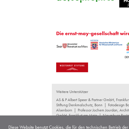
Die ernst-may-gesellschaft wir
Weitere Unterstützer
AS & P Albert Speer & Partner GmbH, Frankfu
Stiftung Denkmalschutz, Bonn
|
Fotodesign B
Alsenborn
|
Professor Jochem Jourdan, Archit
GmbH, Frankfurt am Main
|
Naumburg Restau
GmbH+Co KG, Frankfurt am Main
|
schneide
Produktgesellschaft mbH, Waltrop
|
Wentz Con
Diese Website benutzt Cookies, die für den technischen Betrieb der 