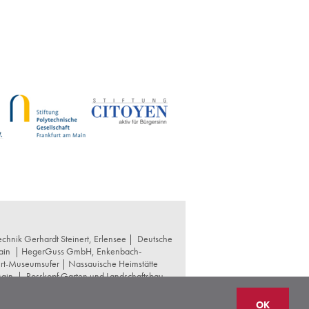
chnik Gerhardt Steinert, Erlensee |
Deutsche
ain
|
HegerGuss GmbH, Enkenbach-
urt-Museumsufer
|
Nassauische Heimstätte
Main
|
Rosskopf Garten und Landschaftsbau
t und Denkmalpflege
|
Thomas Hoof
OK