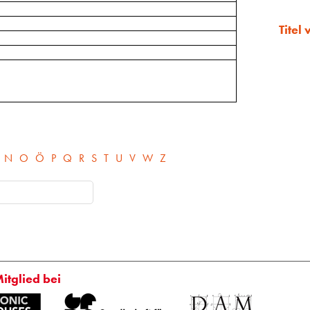
Titel
N
O
Ö
P
Q
R
S
T
U
V
W
Z
Mitglied bei