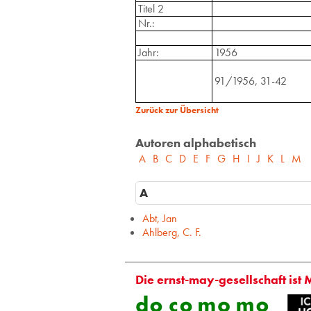
Titel 2
Nr.:
Jahr:
1956
91/1956, 31-42
Zurück zur Übersicht
Autoren alphabetisch
A
B
C
D
E
F
G
H
I
J
K
L
M
A
Abt, Jan
Ahlberg, C. F.
Die ernst-may-gesellschaft ist 