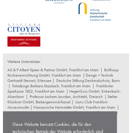
Weitere Unterstützer
AS & P Albert Speer & Partner GmbH, Frankfurt am Main
|
Bulthaup
Kücheneinrichtung GmbH, Frankfurt am Main
| Design + Technik
Gerhardt Steinert, Erlensee |
Deutsche Stiftung Denkmalschutz, Bonn
|
Fotodesign Barbara Staubach, Frankfurt am Main
|
Frankfurter
Sparkasse 1822, Frankfurt am Main
|
HegerGuss GmbH, Enkenbach-
Alsenborn
|
Professor Jochem Jourdan, Architekt, Dreieich
| Stefan
Klöckner GmbH, Biebergemünd-Kassel |
Lions Club Frankfurt-
Museumsufer
|
Nassauische Heimstätte GmbH, Frankfurt am Main
|
Naumburg Restaurierungswerkstatt, Frankfurt am Main
|
Reproplan
Frankfurt oHG, Frankfurt am Main
|
Rosskopf Garten und
Landschaftsbau GmbH+Co KG, Frankfurt am Main
|
Diese Website benutzt Cookies, die für den
schneider+schumacher Architekten, Frankfurt am Main
|
Stuttgarter
technischen Betrieb der Website erforderlich sind