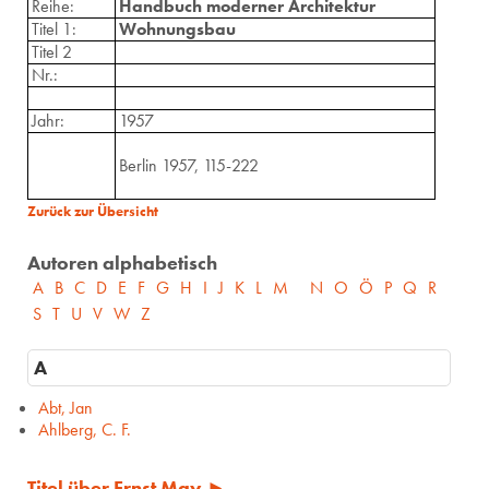
Reihe:
Handbuch moderner Architektur
Titel 1:
Wohnungsbau
Titel 2
Nr.:
Jahr:
1957
Berlin 1957, 115-222
Zurück zur Übersicht
Autoren alphabetisch
A
B
C
D
E
F
G
H
I
J
K
L
M
N
O
Ö
P
Q
R
S
T
U
V
W
Z
A
Abt, Jan
Ahlberg, C. F.
Titel über Ernst May ►