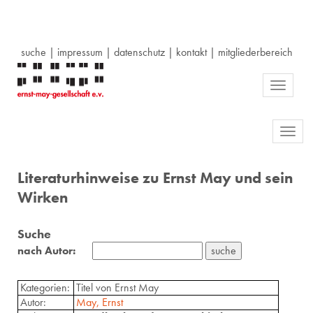
suche
|
impressum
|
datenschutz
|
kontakt
|
mitgliederbereich
Toggle
navigati
Toggl
navig
Literaturhinweise zu Ernst May und sein
Wirken
Suche
nach Autor:
Kategorien:
Titel von Ernst May
Autor:
May, Ernst