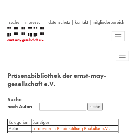
suche
|
impressum
|
datenschutz
|
kontakt
|
mitgliederbereich
Toggle
navigati
Toggl
navig
Präsenzbibliothek der ernst-may-
gesellschaft e.V.
Suche
nach Autor:
Kategorien:
Sonstiges
Autor:
Förderverein Bundesstiftung Baukultur e.V.,