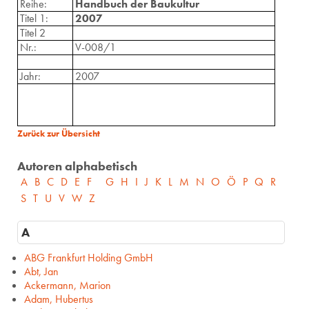
Reihe:
Handbuch der Baukultur
Titel 1:
2007
Titel 2
Nr.:
V-008/1
Jahr:
2007
Zurück zur Übersicht
Autoren alphabetisch
A
B
C
D
E
F
G
H
I
J
K
L
M
N
O
Ö
P
Q
R
S
T
U
V
W
Z
A
ABG Frankfurt Holding GmbH
Abt, Jan
Ackermann, Marion
Adam, Hubertus