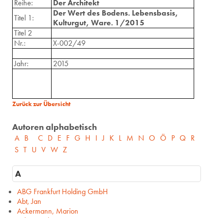
Reihe:
Der Architekt
Der Wert des Bodens. Lebensbasis,
Titel 1:
Kulturgut, Ware. 1/2015
Titel 2
Nr.:
X-002/49
Jahr:
2015
Zurück zur Übersicht
Autoren alphabetisch
A
B
C
D
E
F
G
H
I
J
K
L
M
N
O
Ö
P
Q
R
S
T
U
V
W
Z
A
ABG Frankfurt Holding GmbH
Abt, Jan
Ackermann, Marion