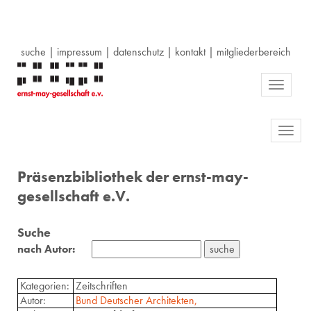
suche
|
impressum
|
datenschutz
|
kontakt
|
mitgliederbereich
Toggle
navigati
Toggl
navig
Präsenzbibliothek der ernst-may-
gesellschaft e.V.
Suche
nach Autor:
Kategorien:
Zeitschriften
Autor:
Bund Deutscher Architekten,