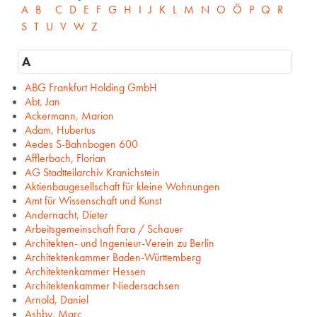
A
B
C
D
E
F
G
H
I
J
K
L
M
N
O
Ö
P
Q
R
S
T
U
V
W
Z
A
ABG Frankfurt Holding GmbH
Abt, Jan
Ackermann, Marion
Adam, Hubertus
Aedes S-Bahnbogen 600
Afflerbach, Florian
AG Stadtteilarchiv Kranichstein
Aktienbaugesellschaft für kleine Wohnungen
Amt für Wissenschaft und Kunst
Andernacht, Dieter
Arbeitsgemeinschaft Fara / Schauer
Architekten- und Ingenieur-Verein zu Berlin
Architektenkammer Baden-Württemberg
Architektenkammer Hessen
Architektenkammer Niedersachsen
Arnold, Daniel
Ashby, Marc