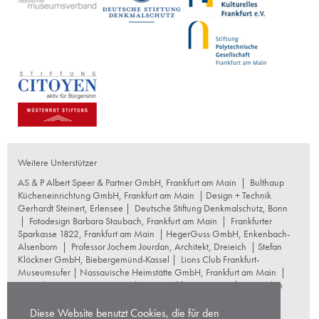
Weitere Unterstützer
AS & P Albert Speer & Partner GmbH, Frankfurt am Main
|
Bulthaup
Kücheneinrichtung GmbH, Frankfurt am Main
| Design + Technik
Gerhardt Steinert, Erlensee |
Deutsche Stiftung Denkmalschutz, Bonn
|
Fotodesign Barbara Staubach, Frankfurt am Main
|
Frankfurter
Sparkasse 1822, Frankfurt am Main
|
HegerGuss GmbH, Enkenbach-
Alsenborn
|
Professor Jochem Jourdan, Architekt, Dreieich
| Stefan
Klöckner GmbH, Biebergemünd-Kassel |
Lions Club Frankfurt-
Museumsufer
|
Nassauische Heimstätte GmbH, Frankfurt am Main
|
Naumburg Restaurierungswerkstatt, Frankfurt am Main
|
Reproplan
Frankfurt oHG, Frankfurt am Main
|
Rosskopf Garten und
Landschaftsbau GmbH+Co KG, Frankfurt am Main
|
Diese Website benutzt Cookies, die für den