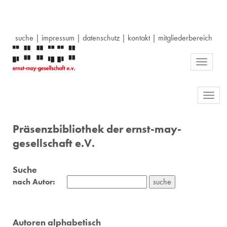
suche
|
impressum
|
datenschutz
|
kontakt
|
mitgliederbereich
Toggle
navigati
Toggl
navig
Präsenzbibliothek der ernst-may-
gesellschaft e.V.
Suche
nach Autor:
Autoren alphabetisch