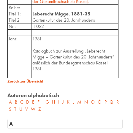
der Gesamthochschule Kassel,
Reihe:
Titel 1:
Leberecht Migge. 1881-35
Titel 2
Gartenkultur des 20. Jahrhunderts
Nr.:
II-022
Jahr:
1981
Katalogbuch zur Ausstellung „Leberecht
Migge – Gartenkultur des 20. Jahrhunderts“
anlässlich der Bundesgartenschau Kassel
1981
Zurück zur Übersicht
Autoren alphabetisch
A
B
C
D
E
F
G
H
I
J
K
L
M
N
O
Ö
P
Q
R
S
T
U
V
W
Z
A