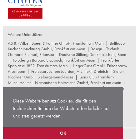
Weitere Unterstützer
AS & P Albert Speer & Partner GmbH, Frankfurt am Main
|
Bulthaup
Kücheneinrichtung GmbH, Frankfurt am Main
| Design + Technik
Gerhardt Steinert, Erlensee |
Deutsche Stiftung Denkmalschutz, Bonn
|
Fotodesign Barbara Staubach, Frankfurt am Main
|
Frankfurter
Sparkasse 1822, Frankfurt am Main
|
HegerGuss GmbH, Enkenbach-
Alsenborn
|
Professor Jochem Jourdan, Architekt, Dreieich
| Stefan
Klöckner GmbH, Biebergemünd-Kassel |
Lions Club Frankfurt-
Museumsufer
|
Nassauische Heimstätte GmbH, Frankfurt am Main
|
Naumburg Restaurierungswerkstatt, Frankfurt am Main
|
Reproplan
Frankfurt oHG, Frankfurt am Main
|
Rosskopf Garten und
Landschaftsbau GmbH+Co KG, Frankfurt am Main
|
Diese Website benutzt Cookies, die für den
schneider+schumacher Architekten, Frankfurt am Main
|
Stuttgarter
technischen Betrieb der Website erforderlich sind
Gesellschaft für Kunst und Denkmalpflege
|
Thomas Hoof
und stets gesetzt werden.
Produktgesellschaft mbH, Waltrop
|
Wentz Concept Projektstrategie
GmbH, Frankfurt am Main
|
Wüstenrot Stiftung, Stuttgart
Copyright © 2026 ernst-may-gesellschaft |
sonstige Rechte und
OK
Lizenzen
|
Technische Hinweise
|
Sitemap