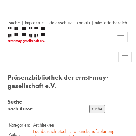
suche
|
impressum
|
datenschutz
|
kontakt
|
mitgliederbereich
Toggle
navigati
Toggl
navig
Präsenzbibliothek der ernst-may-
gesellschaft e.V.
Suche
nach Autor:
Kategorien:
Architekten
Fachbereich Stadt- und Landschaftsplanung
Autor: