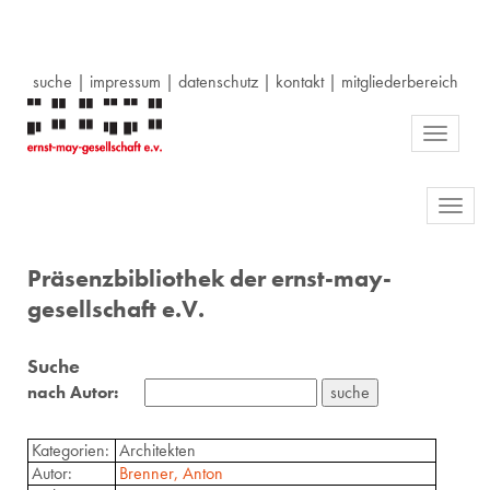
suche
|
impressum
|
datenschutz
|
kontakt
|
mitgliederbereich
Toggle
navigati
Toggl
navig
Präsenzbibliothek der ernst-may-
gesellschaft e.V.
Suche
nach Autor:
Kategorien:
Architekten
Autor:
Brenner, Anton