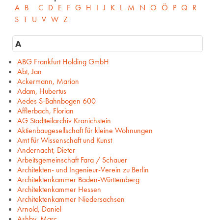
A
B
C
D
E
F
G
H
I
J
K
L
M
N
O
Ö
P
Q
R
S
T
U
V
W
Z
A
ABG Frankfurt Holding GmbH
Abt, Jan
Ackermann, Marion
Adam, Hubertus
Aedes S-Bahnbogen 600
Afflerbach, Florian
AG Stadtteilarchiv Kranichstein
Aktienbaugesellschaft für kleine Wohnungen
Amt für Wissenschaft und Kunst
Andernacht, Dieter
Arbeitsgemeinschaft Fara / Schauer
Architekten- und Ingenieur-Verein zu Berlin
Architektenkammer Baden-Württemberg
Architektenkammer Hessen
Architektenkammer Niedersachsen
Arnold, Daniel
Ashby, Marc