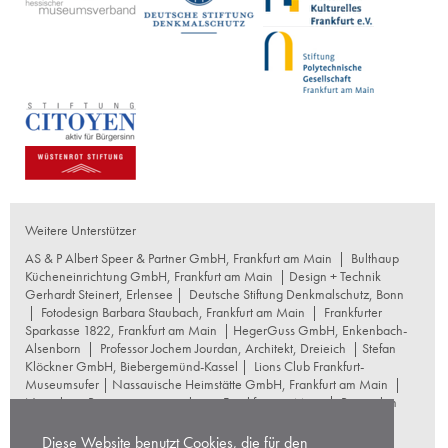
Weitere Unterstützer
AS & P Albert Speer & Partner GmbH, Frankfurt am Main
|
Bulthaup
Kücheneinrichtung GmbH, Frankfurt am Main
| Design + Technik
Gerhardt Steinert, Erlensee |
Deutsche Stiftung Denkmalschutz, Bonn
|
Fotodesign Barbara Staubach, Frankfurt am Main
|
Frankfurter
Sparkasse 1822, Frankfurt am Main
|
HegerGuss GmbH, Enkenbach-
Alsenborn
|
Professor Jochem Jourdan, Architekt, Dreieich
| Stefan
Klöckner GmbH, Biebergemünd-Kassel |
Lions Club Frankfurt-
Museumsufer
|
Nassauische Heimstätte GmbH, Frankfurt am Main
|
Naumburg Restaurierungswerkstatt, Frankfurt am Main
|
Reproplan
Frankfurt oHG, Frankfurt am Main
|
Rosskopf Garten und
Landschaftsbau GmbH+Co KG, Frankfurt am Main
|
Diese Website benutzt Cookies, die für den