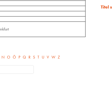
Titel
nkfurt
N
O
Ö
P
Q
R
S
T
U
V
W
Z