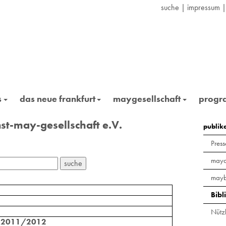
suche
|
impressum
s
das neue frankfurt
maygesellschaft
prog
st-may-gesellschaft e.V.
publik
Press
maya
mayb
Bibl
Nützl
. 2011/2012