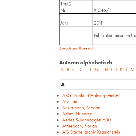
Titel 2
Nr.:
X-046/1
Jahr:
2011
Publikation museum fra
Zurück zur Übersicht
Autoren alphabetisch
A
B
C
D
E
F
G
H
I
J
K
L
M
A
ABG Frankfurt Holding GmbH
Abt, Jan
Ackermann, Marion
Adam, Hubertus
Aedes S-Bahnbogen 600
Afflerbach, Florian
AG Stadtteilarchiv Kranichstein