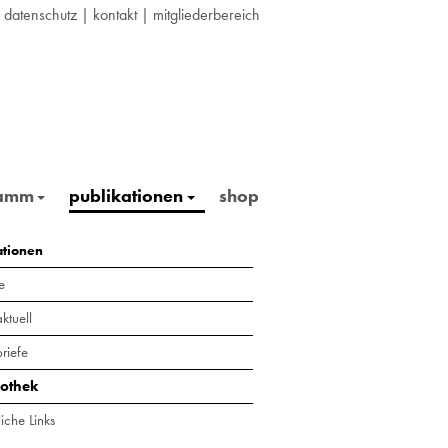
|
datenschutz
|
kontakt
|
mitgliederbereich
ramm
publikationen
shop
ationen
e
ktuell
riefe
iothek
iche Links