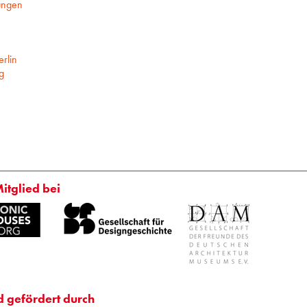
ungen
rlin
g
Mitglied bei
d gefördert durch