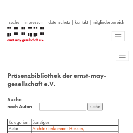
suche
|
impressum
|
datenschutz
|
kontakt
|
mitgliederbereich
Toggle
navigati
Toggl
navig
Präsenzbibliothek der ernst-may-
gesellschaft e.V.
Suche
nach Autor:
Kategorien:
Sonstiges
Autor:
Architektenkammer Hessen,