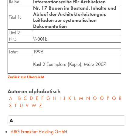
Reihe:
Informationsreihe für Architekten
Nr. 17 Bauen im Bestand. Inhalte und
Ablauf der Architekturleistungen.
Titel 1:
Leitfaden zur systematischen
Dokumentation
Titel 2
Nr.:
V-001b
Jahr:
1996
Kauf 2 Exemplare (Kopie); März 2007
Zurück zur Übersicht
Autoren alphabetisch
A
B
C
D
E
F
G
H
I
J
K
L
M
N
O
Ö
P
Q
R
S
T
U
V
W
Z
A
ABG Frankfurt Holding GmbH