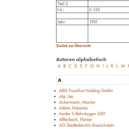
Titel 2
Nr.:
V-135
Jahr:
1931
Zurück zur Übersicht
Autoren alphabetisch
A
B
C
D
E
F
G
H
I
J
K
L
M
A
ABG Frankfurt Holding GmbH
Abt, Jan
Ackermann, Marion
Adam, Hubertus
Aedes S-Bahnbogen 600
Afflerbach, Florian
AG Stadtteilarchiv Kranichstein