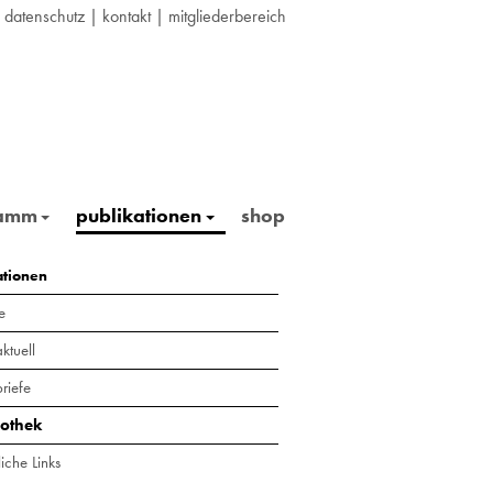
|
datenschutz
|
kontakt
|
mitgliederbereich
ramm
publikationen
shop
ationen
e
ktuell
riefe
iothek
iche Links