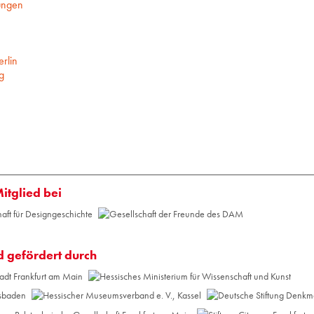
ungen
rlin
g
Mitglied bei
d gefördert durch