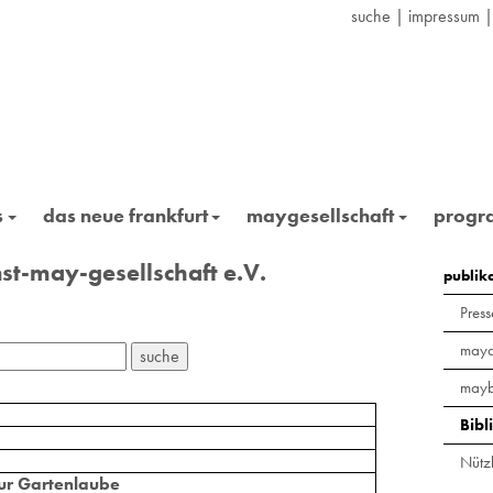
suche
|
impressum
s
das neue frankfurt
maygesellschaft
prog
st-may-gesellschaft e.V.
publik
Press
maya
mayb
Bibl
Nützl
ur Gartenlaube