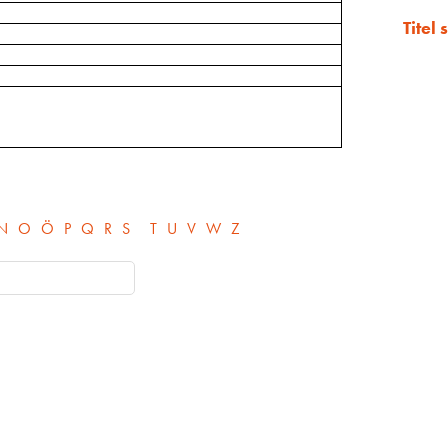
Titel
N
O
Ö
P
Q
R
S
T
U
V
W
Z