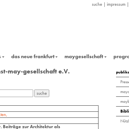
suche
|
impressum
s
das neue frankfurt
maygesellschaft
prog
st-may-gesellschaft e.V.
publik
Press
maya
mayb
Bibl
ten,
Nützl
Beiträge zur Architektur als