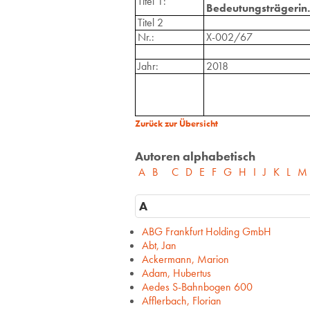
Titel 1:
Bedeutungsträgeri
Titel 2
Nr.:
X-002/67
Jahr:
2018
Zurück zur Übersicht
Autoren alphabetisch
A
B
C
D
E
F
G
H
I
J
K
L
M
A
ABG Frankfurt Holding GmbH
Abt, Jan
Ackermann, Marion
Adam, Hubertus
Aedes S-Bahnbogen 600
Afflerbach, Florian