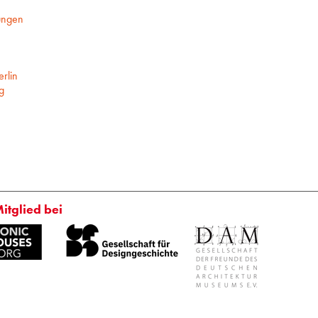
ungen
rlin
g
Mitglied bei