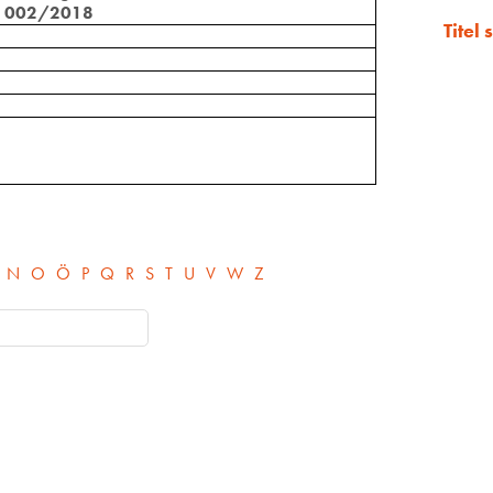
n. 002/2018
Titel
N
O
Ö
P
Q
R
S
T
U
V
W
Z