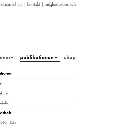
|
datenschutz
|
kontakt
|
mitgliederbereich
ramm
publikationen
shop
ationen
e
ktuell
riefe
iothek
iche Links